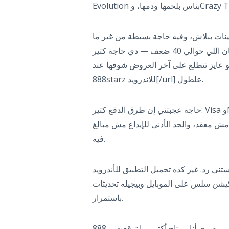
د كويس: أول إيداع بياخد مضاعفة 100% زائد سبينات ببلاش، وفيه حاجة بسيطة من غير ما
تشحن لو بتحب تجرب الأول. بس خليك واخد بالك من متطلبات الرهان اللي حوالي 40 ضعف — دي حاجة كتير
بينسوها. لو عايز تتطلع على آخر العروض شوفها عند [url=https://redonda.nativadi
888starz للاندرويد[/url] علطول.
حاجة عجبتني إن طرق الدفع كتير: Visa وMasterCard، وe-wallets، وكمان كريبتو وبيتكوين. السحب بياخد يوم
مش معقد، والحد الأدنى للإيداع مش مبالغ
فيه.
ني رد. غير كده تحميل التطبيق للأندرويد
كيشن سلس على الموبايل وبيجيله تحديثات
باستمرار.
بالنسبة لي كلاعب مصري أنا مرتاح أكتر مما توقعت، و888starz apk هو اللي بلعب عليه أغلب الوقت. فيه ليسنس