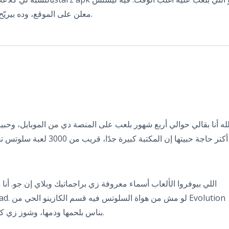
معلن على الموقع، وده بيريّح وانت بتحط فلوسك. لو عندك سؤال اسأل.
لله أنا بقالي حوالي أربع شهور بلعب على المنصة دي من الموبايل، وح
اللي بيوفروا الألعاب أسماء معروفة زي براجماتيك وبلاي إن جو. أن
بناس بلحمها ودمها، وشوز زي كريزي تايم بتحسسك إنك في كازينو حقيقي.