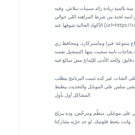
ياخد مية بالمية زيادة زائد سبينات ببلاش، وفيه
بتحب تجرب الأول. بس انتبه لحتة من شرط المراهنة اللي حوالي x40 — 
رات السحب والإيداع متنوعة: فيزا وماستركارد، ومحافظ زي
ة بحاجات تانية سحبت منها. التسجيل نفسه
ى الشات. غير كده تثبيت البرنامج بيطلب
كيشن سلس على الموبايل والتحديث بيظبط
المشاكل أول بأول.
 على موبايلي. منظّم ومرخّص، وده بيريّح
وانت بتحط فلوسك. لو حد جرّبه يشاركنا.