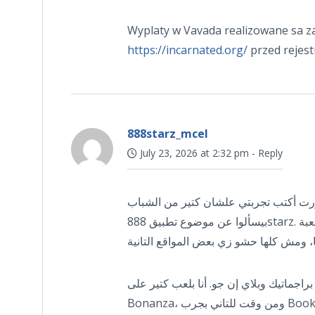
Wyplaty w Vavada realizowane sa zaz
https://incarnated.org/
przed rejest
888starz_mcel
July 23, 2026 at 2:32 pm
-
Reply
ررت أكتب تجربتي علشان كتير من الشباب
بيسألوا عن موضوع تطبيق 888starz. أول حاجة لفتت نظري إن فيه كم ألعاب ضخم، فيه حوالي تلت آلاف لعبة
محترمين زي براجماتيك وبلاي إن جو. أنا بلعب كتير على
Bonanza، ومن وقت للتاني بجرب Book of Dead. لو مش من هواة السلوتس فيه قسم الكازينو الحي من