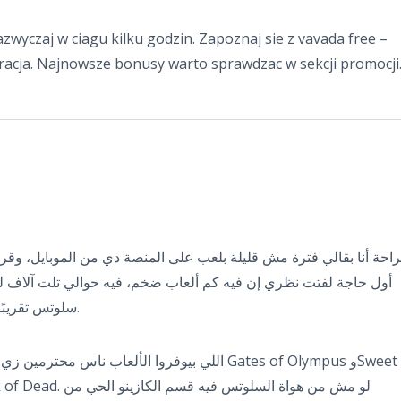
wyczaj w ciagu kilku godzin. Zapoznaj sie z vavada free –
racja. Najnowsze bonusy warto sprawdzac w sekcji promocji
احة أنا بقالي فترة مش قليلة بلعب على المنصة دي من الموبايل، وق
سلوتس تقريبًا، ومش كلها حشو زي بعض المواقع التانية.
اللي بيوفروا الألعاب ناس  Gates of Olympus وSweet