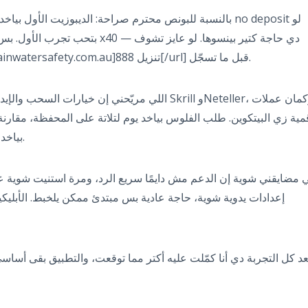
بالنسبة للبونص محترم صراحة: الديبوزيت الأول ب no deposit لو
دي حاجة كتير بينسوها. لو عايز تشوف
الأكواد الحالية شوفها عند [url=https://rainwatersafety.com.au]تنزيل 888[/url] قبل ما تسجّل.
اللي مريّحني إن خيا Skrill وNeteller، وكمان عملات
مية زي البيتكوين. طلب الفلوس بياخد يوم لتلاتة على المحفظة، مقارن
بياخد دقايق، والحد الأدنى للإيداع مش مبالغ فيه.
ي مضايقني شوية إن الدعم مش دايمًا سريع الرد، ومرة استنيت شوية عل
إعدادات يدوية شوية، حاجة عادية بس مبتدئ ممكن يلخبط. الأبلي
عد كل التجربة دي أنا كمّلت عليه أكتر مما توقعت، والتطبيق بقى أساسي