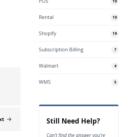
POS
10
Rental
10
Shopify
19
Subscription Billing
7
Walmart
4
WMS
5
xt
Still Need Help?
Can't find the answer you're