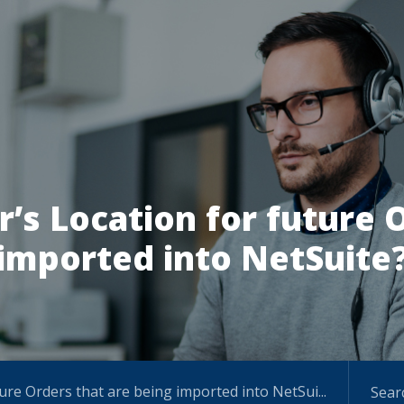
’s Location for future 
imported into NetSuite
ure Orders that are being imported into NetSuite?