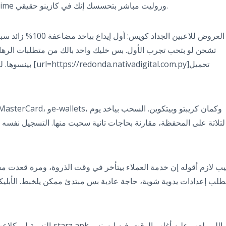
Evolution بناس بلحمها ودمها، وCrazy Time وروليت مباشر بتحسسك إنك في كازينو حقيقي.
العروض للاعبين الجدا
gital.com.py]تحميل
لتلاتة على المحفظة، مقارنة بحاجات تانية سحبت منها. التسجيل نفسه 
ب لازم أقوله إن خدمة العملاء بيتأخر في وقت الذروة، ومرة قعدت مست
طلب إعدادات يدوية شوية، حاجة عادية بس مبتدئ ممكن يلخبط. الأبلي