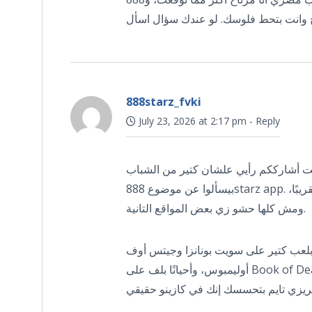
888starz_fvki
July 23, 2026 at 2:17 pm
-
Reply
بيت أشارككم رأيي علشان كتير من الشباب
بيسألوا عن موضوع 888starz app. أكتر حاجة حبيتها إن المكتبة كبيرة جدًا، قريب من 3000 لعبة سلوتس تقريبًا،
ومش كلها حشو زي بعض المواقع التانية.
ا بلعب كتير على سويت بونانزا وجيتس أوف
أوليمبوس، وأحيانًا بلف على Book of Dead. لو مش من هواة السلوتس فيه قسم الكازينو الحي من Evolution