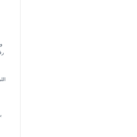
رق
الل
ب