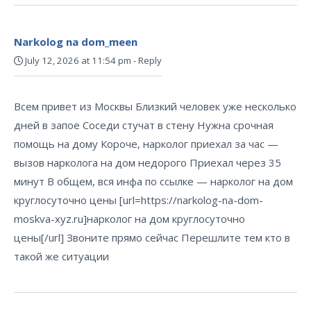
Narkolog na dom_meen
July 12, 2026 at 11:54 pm
-
Reply
Всем привет из Москвы Близкий человек уже несколько
дней в запое Соседи стучат в стену Нужна срочная
помощь на дому Короче, нарколог приехал за час —
вызов нарколога на дом недорого Приехал через 35
минут В общем, вся инфа по ссылке — нарколог на дом
круглосуточно цены [url=https://narkolog-na-dom-
moskva-xyz.ru]нарколог на дом круглосуточно
цены[/url] Звоните прямо сейчас Перешлите тем кто в
такой же ситуации