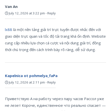
Van An
July 12, 2026 at 3:22 pm
-
Reply
lx88
là một nền tảng giải trí trực tuyến được nhắc đến với
giao diện trực quan và tốc độ tải trang khá ổn định. Website
cung cấp nhiều lựa chọn cá cược và nội dung giải trí, đồng
thời chú trọng đến cách trình bày rõ ràng, dễ sử dụng.
Kapelnica ot pohmelya_faPa
July 12, 2026 at 2:11 pm
-
Reply
Приветствую А на работу через пару часов Рассол уже
не лезет Короче, единственное что реально спасает —