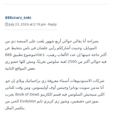
888starz_tnki
July 23, 2026 at 2:19 pm
-
Reply
بصراحة أنا بقالي حوالي أربع شهور بلعب على المنصة دي من
الموبايل، وحبيت أشارككم رأيي علشان في ناس بتتخبط عن
موضوع تطبيق 888starz. أكتر حاجة حبيتها إن عدد الألعاب رهيب،
فيه حوالي أكتر من 2500 لعبة سلوتس تقريبًا، ومش كلها حشو زي
بعض المواقع التانية.
شركات الاستوديوهات أسماء معروفة زي براجماتيك وبلاي إن جو.
أنا مدمن سويت بونانزا وجيتس أوف أوليمبوس، ومن وقت للتاني
بجرب Book of Dead. اللي مبيحبش السلوتس فيه قسم الكازينو
الحي من Evolution بموزعين حقيقيين، وشوز زي كريزي تايم
بتكسر الملل.