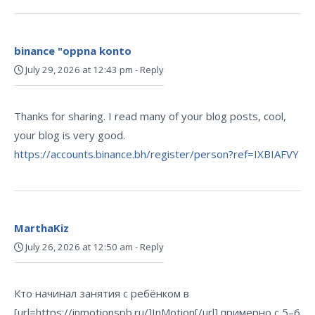
binance "oppna konto
July 29, 2026 at 12:43 pm
-
Reply
Thanks for sharing. I read many of your blog posts, cool,
your blog is very good.
https://accounts.binance.bh/register/person?ref=IXBIAFVY
MarthaKiz
July 26, 2026 at 12:50 am
-
Reply
Кто начинал занятия с ребёнком в
[url=https://inmotionspb.ru/]InMotion[/url] примерно с 5–6