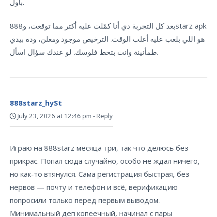
بأول.
بعد كل التجربة دي أنا كمّلت عليه أكتر مما توقعت، و888starz apk
هو اللي بلعب عليه أغلب الوقت. الترخيص موجود ومعلن، وده بيدي
طمأنينة وانت بتحط فلوسك. لو عندك سؤال اسأل.
888starz_hySt
July 23, 2026 at 12:46 pm
-
Reply
Играю на 888starz месяца три, так что делюсь без
прикрас. Попал сюда случайно, особо не ждал ничего,
но как-то втянулся. Сама регистрация быстрая, без
нервов — почту и телефон и всё, верификацию
попросили только перед первым выводом.
Минимальный деп копеечный, начинал с пары