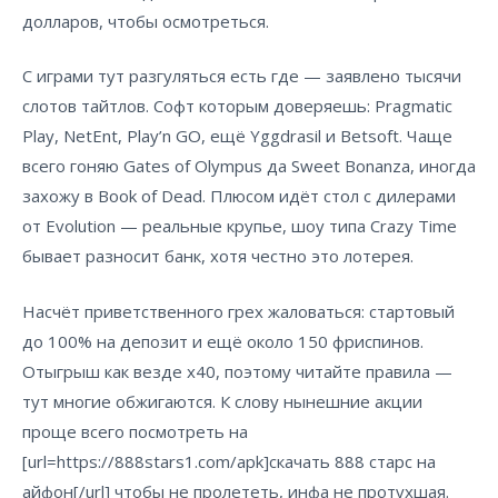
долларов, чтобы осмотреться.
С играми тут разгуляться есть где — заявлено тысячи
слотов тайтлов. Софт которым доверяешь: Pragmatic
Play, NetEnt, Play’n GO, ещё Yggdrasil и Betsoft. Чаще
всего гоняю Gates of Olympus да Sweet Bonanza, иногда
захожу в Book of Dead. Плюсом идёт стол с дилерами
от Evolution — реальные крупье, шоу типа Crazy Time
бывает разносит банк, хотя честно это лотерея.
Насчёт приветственного грех жаловаться: стартовый
до 100% на депозит и ещё около 150 фриспинов.
Отыгрыш как везде х40, поэтому читайте правила —
тут многие обжигаются. К слову нынешние акции
проще всего посмотреть на
[url=https://888stars1.com/apk]скачать 888 старс на
айфон[/url] чтобы не пролететь, инфа не протухшая.