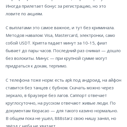
Иногда прилетает бонус за регистрацию, но это
ловите по акциям.
С выплатами это самое важное, и тут без криминала.
Методов навалом: Visa, Mastercard, электронки, само
собой USDT. Крипта падает минут за 10-15, фиат
бывает до пары часов. Последний раз снимал — дошло
без волокиты. Минус — при крупной сумме могут
придраться к докам, терпимо.
С телефона тоже норм: есть apk под андроид, на айфон
ставится без танцев с бубном. Скачать можно через
зеркало, в браузере без лагов. Саппорт отвечает
круглосуточно, на русском отвечают живые люди. По
документам Кюрасао — для такого казино нормально.
В общем пока не ушёл, 888starz свою нишу занял, но
звёзд с неба не хватает.