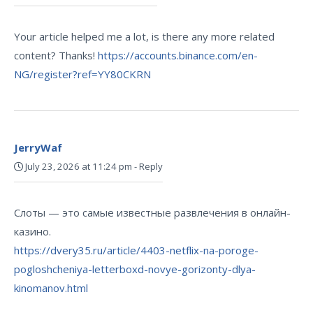
Your article helped me a lot, is there any more related
content? Thanks!
https://accounts.binance.com/en-
NG/register?ref=YY80CKRN
JerryWaf
July 23, 2026 at 11:24 pm
-
Reply
Слоты — это самые известные развлечения в онлайн-
казино.
https://dvery35.ru/article/4403-netflix-na-poroge-
pogloshcheniya-letterboxd-novye-gorizonty-dlya-
kinomanov.html