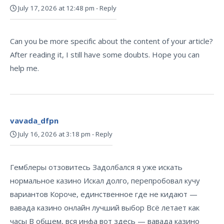
July 17, 2026 at 12:48 pm
-
Reply
Can you be more specific about the content of your article?
After reading it, I still have some doubts. Hope you can
help me.
vavada_dfpn
July 16, 2026 at 3:18 pm
-
Reply
Гемблеры отзовитесь Задолбался я уже искать
нормальное казино Искал долго, перепробовал кучу
вариантов Короче, единственное где не кидают —
вавада казино онлайн лучший выбор Всё летает как
часы В общем, вся инфа вот здесь — вавада казино