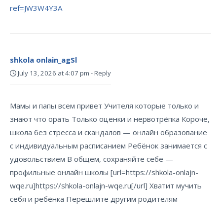
ref=JW3W4Y3A
shkola onlain_agSl
July 13, 2026 at 4:07 pm
-
Reply
Мамы и папы всем привет Учителя которые только и
знают что орать Только оценки и нервотрёпка Короче,
школа без стресса и скандалов — онлайн образование
с индивидуальным расписанием Ребёнок занимается с
удовольствием В общем, сохраняйте себе —
профильные онлайн школы [url=https://shkola-onlajn-
wqe.ru]https://shkola-onlajn-wqe.ru[/url] Хватит мучить
себя и ребёнка Перешлите другим родителям