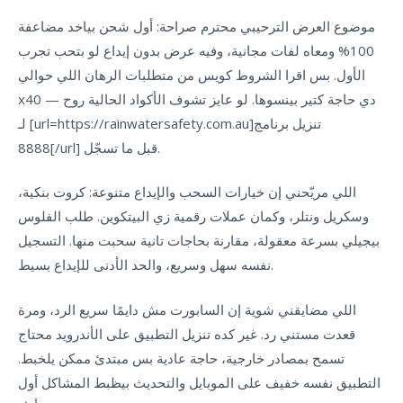
موضوع العرض الترحيبي محترم صراحة: أول شحن بياخد مضاعفة
100% ومعاه لفات مجانية، وفيه عرض بدون إيداع لو بتحب تجرب
الأول. بس اقرا الشروط كويس من متطلبات الرهان اللي حوالي
x40 — دي حاجة كتير بينسوها. لو عايز تشوف الأكواد الحالية روح
لـ [url=https://rainwatersafety.com.au]تنزيل برنامج
8888[/url] قبل ما تسجّل.
اللي مريّحني إن خيارات السحب والإيداع متنوعة: كروت بنكية،
وسكريل ونتلر، وكمان عملات رقمية زي البيتكوين. طلب الفلوس
بيجيلي بسرعة معقولة، مقارنة بحاجات تانية سحبت منها. التسجيل
نفسه سهل وسريع، والحد الأدنى للإيداع بسيط.
اللي مضايقني شوية إن السابورت مش دايمًا سريع الرد، ومرة
قعدت مستني رد. غير كده تنزيل التطبيق على الأندرويد محتاج
تسمح بمصادر خارجية، حاجة عادية بس مبتدئ ممكن يلخبط.
التطبيق نفسه خفيف على الموبايل والتحديث بيظبط المشاكل أول